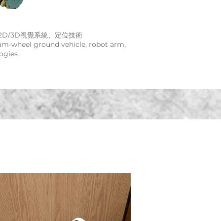
D/3D視覺系統、定位技術
m-wheel ground vehicle, robot arm,
ogies