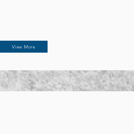
l
View More