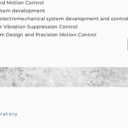
and Motion Control
ystem development
 electromechanical system development and contro
e Vibration Suppression Control
em Design and Precision Motion Control
oratory