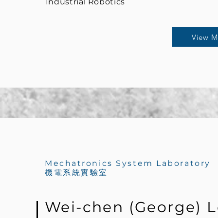
Industrial Robotics
View M
Mechatronics System Laboratory
機電系統實驗室
Wei-chen (George) 