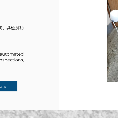
I)、具檢測功
 automated
nspections,
ore