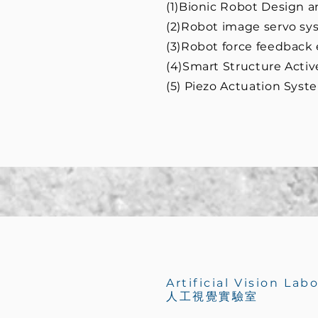
(1)Bionic Robot Design 
(2)Robot image servo s
(3)Robot force feedback
(4)Smart Structure Activ
(5) Piezo Actuation Syst
Artificial Vision Lab
人工視覺實驗室