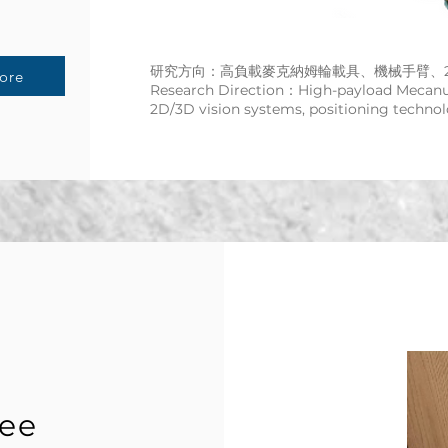
研究方向：高負載麥克納姆輪載具、機械手臂、2
ore
Research Direction：High-payload Mecanu
2D/3D vision systems, positioning technol
Lee