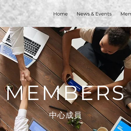
Home
News & Events
Mem
MEMBERS
中心成員